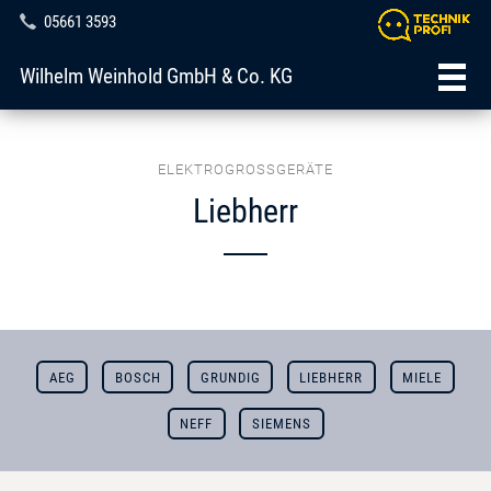
05661 3593
Wilhelm Weinhold GmbH & Co. KG
ELEKTROGROSSGERÄTE
Liebherr
AEG
BOSCH
GRUNDIG
LIEBHERR
MIELE
NEFF
SIEMENS